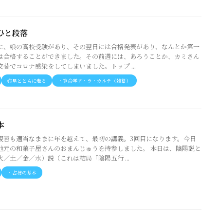
ひと段落
に、娘の高校受験があり、その翌日には合格発表があり、なんとか第一
は合格することができました。その前週には、あろうことか、カミさん
替でコロナ感染をしてしまいました。トップ ...
◎星とともに走る
・算命学ア・ラ・カルテ（雑纂）
本
復習も適当なままに年を越えて、最初の講義。3回目になります。今日
地元の和菓子屋さんのおまんじゅうを持参しました。 本日は、陰陽説と
／土／金／水）説（これは結局「陰陽五行 ...
・占技の基本