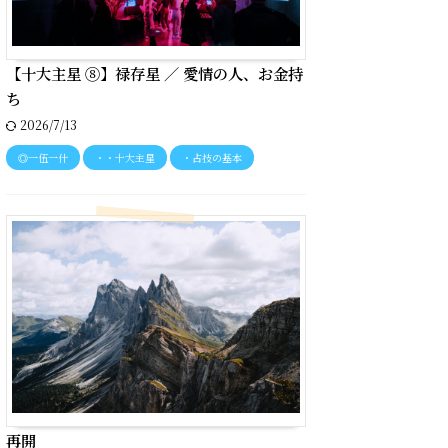
【十大主星 ⑧】禄存星 ／ 愛情の人、お金持
ち
2026/7/13
◎一伍一什
・・十大主星
・占技の基本
再開