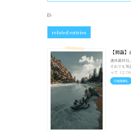
-
related entries
【初詣】
連休最終日
それでも気
って（じつは
◎廻国順礼