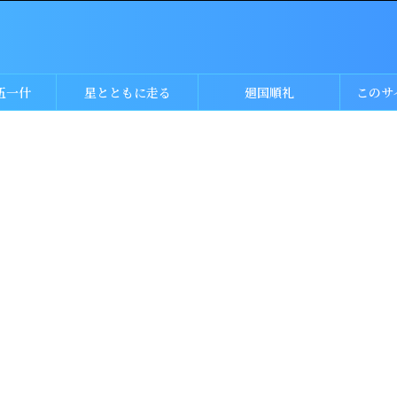
伍一什
星とともに走る
廻国順礼
このサ