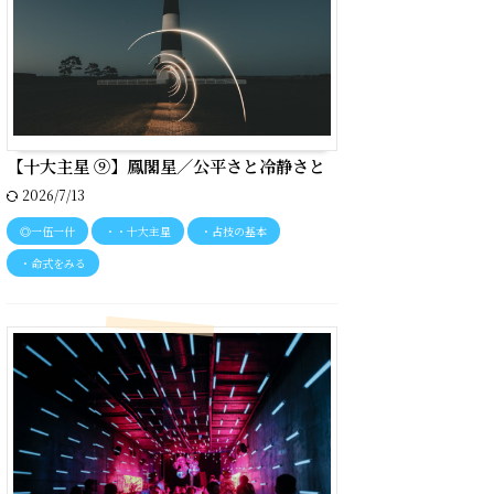
【十大主星 ⑨】鳳閣星／公平さと冷静さと
2026/7/13
◎一伍一什
・・十大主星
・占技の基本
・命式をみる