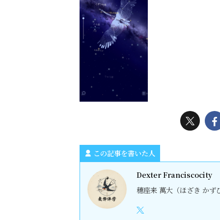
この記事を書いた人
Dexter Franciscocity
穗座来 萬大（ほざき かずひ