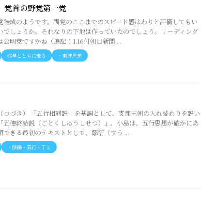
〉党首の野党第一党
党結成のようです。両党のここまでのスピード感はわりと評価してもい
いでしょうか。それなりの下地は作っていたのでしょう。リーディング
公明党ですかね（追記：1.16付朝日新聞 ...
◎星とともに走る
・東洋思想
）
（つづき） 「五行相剋説」を基調として、支那王朝の入れ替わりを説い
「五徳終始説（ごとくしゅうしせつ）」。小島は、五行思想が確かにあ
できる最初のテキストとして、鄒衍（すう ...
・陰陽・五行・干支