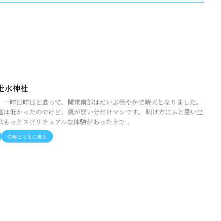
走水神社
。一昨日昨日と違って、関東南部はだいぶ穏やかで晴天となりました。
温は低かったのでけど、風が弱い分だけマシです。 明け方にふと思い立
もっとスピリチュアルな体験があった上で ...
◎星とともに走る