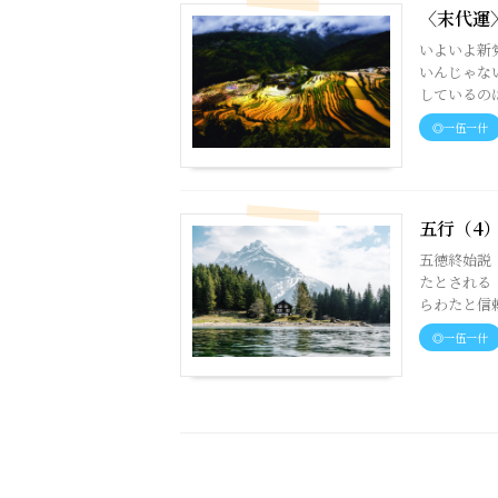
〈末代運
いよいよ新
いんじゃな
しているのは
◎一伍一什
五行（4
五徳終始説
たとされる
らわたと信頼
◎一伍一什