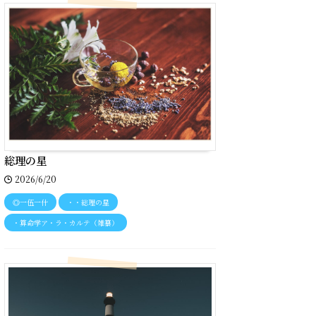
総理の星
2026/6/20
◎一伍一什
・・総理の星
・算命学ア・ラ・カルテ（雑纂）