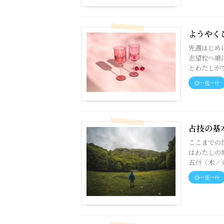
ようやく
先週はじめ
志望校へ娘
とわたしが交
◎一伍一什
占技の基
ここまでの
はわたしの
五行（木／火
◎一伍一什