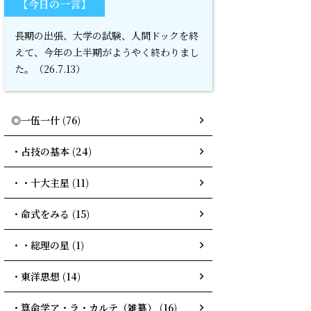
【今日の一言】
長期の出張、大学の試験、人間ドックを終
えて、今年の上半期がようやく終わりまし
た。（26.7.13）
◎一伍一什 (76)
・占技の基本 (24)
・・十大主星 (11)
・命式をみる (15)
・・総理の星 (1)
・東洋思想 (14)
・算命学ア・ラ・カルテ（雑纂） (16)