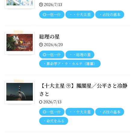
c
2026/7/13
h
◎一伍一什
・・十大主星
・占技の基本
e.
p
h
総理の星
p
2026/6/20
◎一伍一什
・・総理の星
・算命学ア・ラ・カルテ（雑纂）
【十大主星 ⑨】鳳閣星／公平さと冷静
さと
2026/7/13
◎一伍一什
・・十大主星
・占技の基本
・命式をみる