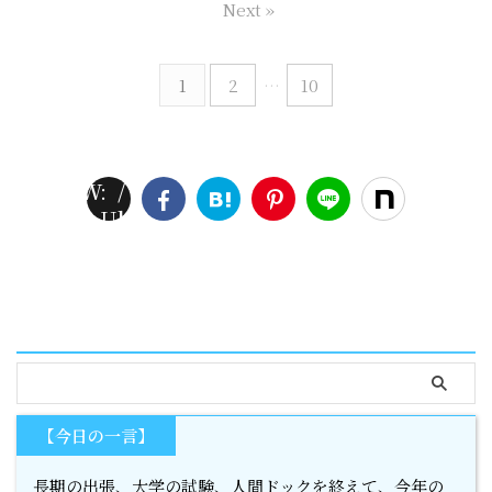
Next »
1
2
…
10
W
:
/
o
2
a
U
h
n
8
r
n
o
li
9
n
d
m
n
7
i
e
e/
e
n
fi
n
serach
g
n
ik
e
ol
d
a/
a
h
【今日の一言】
r
o
長期の出張、大学の試験、人間ドックを終えて、今年の