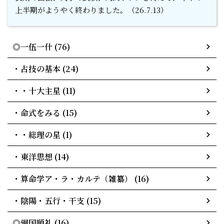
r
z
上半期がようやく終わりました。（26.7.13）
a
a
y
ki
k
k.
◎一伍一什 (76)
e
c
y
o
・占技の基本 (24)
"
m
T
/
・・十大主星 (11)
w
p
it
u
・命式をみる (15)
t
bl
・・総理の星 (1)
e
ic
r"
_
・東洋思想 (14)
i
h
n
t
・算命学ア・ラ・カルテ（雑纂） (16)
m
l/
・陰陽・五行・干支 (15)
w
◎廻国順礼 (16)