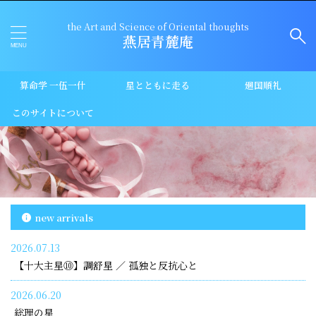
the Art and Science of Oriental thoughts
燕居青麓庵
算命学 一伍一什
星とともに走る
廻国順礼
このサイトについて
new arrivals
2026.07.13
【十大主星⑩】調舒星 ／ 孤独と反抗心と
2026.06.20
総理の星