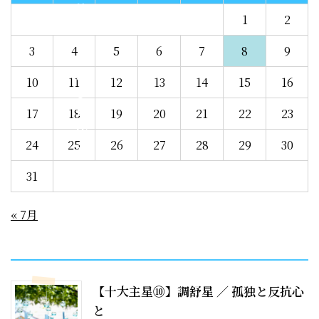
u
n
1
2
t-
3
4
5
6
7
8
9
c
a
10
11
12
13
14
15
16
c
h
17
18
19
20
21
22
23
e/
s
24
25
26
27
28
29
30
n
31
s-
c
« 7月
o
u
recent entries
n
t-
c
【十大主星⑩】調舒星 ／ 孤独と反抗心
a
と