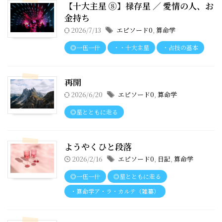
【十大主星 ⑧】禄存星 ／ 愛情の人、お
金持ち
2026/7/13
エピソード0
,
算命学
◎一伍一什
・・十大主星
・占技の基本
再開
2026/6/20
エピソード0
,
算命学
◎星とともに走る
ようやくひと段落
2026/2/16
エピソード0
,
日記
,
算命学
◎一伍一什
◎星とともに走る
・算命学ア・ラ・カルテ（雑纂）