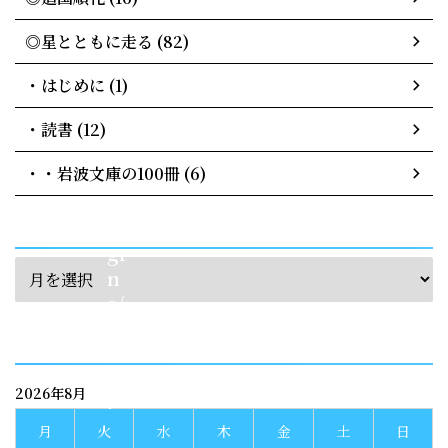
p
-
◎星とともに走る (82)
c
o
・はじめに (1)
n
te
・読書 (12)
n
・・岩波文庫の100冊 (6)
t/
pl
u
archives
gi
n
s/
s
calendar
n
s-
2026年8月
c
o
月
火
水
木
金
土
日