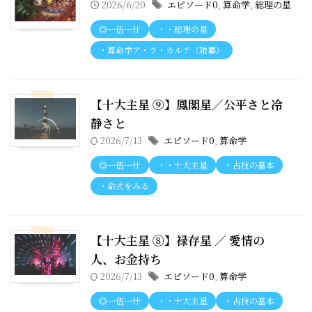
2026/6/20
エピソード0
,
算命学
,
総理の星
◎一伍一什
・・総理の星
・算命学ア・ラ・カルテ（雑纂）
【十大主星 ⑨】鳳閣星／公平さと冷
静さと
2026/7/13
エピソード0
,
算命学
◎一伍一什
・・十大主星
・占技の基本
・命式をみる
【十大主星 ⑧】禄存星 ／ 愛情の
人、お金持ち
2026/7/13
エピソード0
,
算命学
◎一伍一什
・・十大主星
・占技の基本