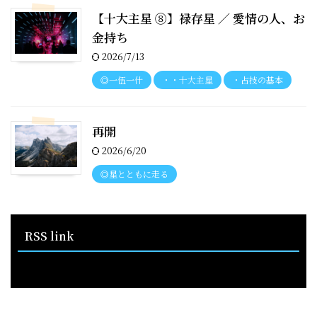
【十大主星 ⑧】禄存星 ／ 愛情の人、お
金持ち
2026/7/13
◎一伍一什
・・十大主星
・占技の基本
再開
2026/6/20
◎星とともに走る
RSS link
RSS - 投稿