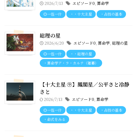
2026/7/13
エピソード0
,
算命学
◎一伍一什
・・十大主星
・占技の基本
総理の星
2026/6/20
エピソード0
,
算命学
,
総理の星
◎一伍一什
・・総理の星
・算命学ア・ラ・カルテ（雑纂）
【十大主星 ⑨】鳳閣星／公平さと冷静
さと
2026/7/13
エピソード0
,
算命学
◎一伍一什
・・十大主星
・占技の基本
・命式をみる