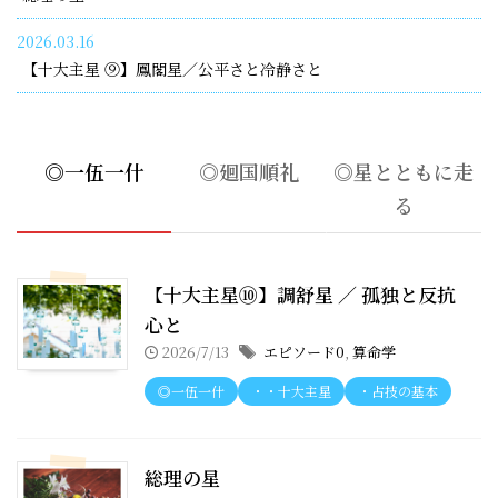
2026.03.16
【十大主星 ⑨】鳳閣星／公平さと冷静さと
◎一伍一什
◎廻国順礼
◎星とともに走
る
【十大主星⑩】調舒星 ／ 孤独と反抗
心と
2026/7/13
エピソード0
,
算命学
◎一伍一什
・・十大主星
・占技の基本
総理の星