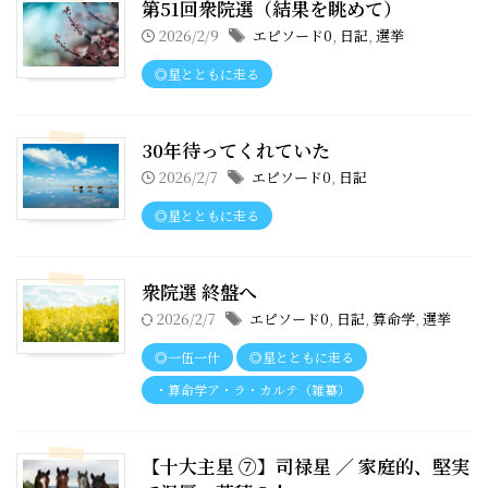
第51回衆院選（結果を眺めて）
2026/2/9
エピソード0
,
日記
,
選挙
◎星とともに走る
30年待ってくれていた
2026/2/7
エピソード0
,
日記
◎星とともに走る
衆院選 終盤へ
2026/2/7
エピソード0
,
日記
,
算命学
,
選挙
◎一伍一什
◎星とともに走る
・算命学ア・ラ・カルテ（雑纂）
【十大主星 ⑦】司禄星 ／ 家庭的、堅実