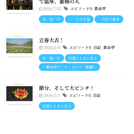
で温厚、蓄積の人
2026/7/13
エピソード0
,
算命学
◎一伍一什
・・十大主星
・占技の基本
立春大吉！
2026/2/4
エピソード0
,
日記
,
算命学
◎一伍一什
◎星とともに走る
・算命学ア・ラ・カルテ（雑纂）
節分、そして大ピンチ！
2026/2/3
エピソード0
,
日記
◎星とともに走る