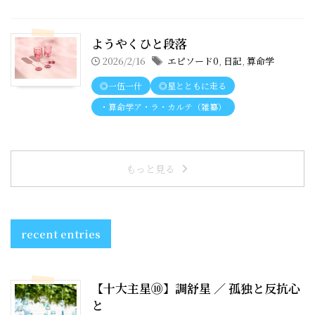
ようやくひと段落
2026/2/16
エピソード0
,
日記
,
算命学
◎一伍一什
◎星とともに走る
・算命学ア・ラ・カルテ（雑纂）
もっと見る
recent entries
【十大主星⑩】調舒星 ／ 孤独と反抗心
と