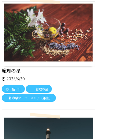
総理の星
2026/6/20
◎一伍一什
・・総理の星
・算命学ア・ラ・カルテ（雑纂）