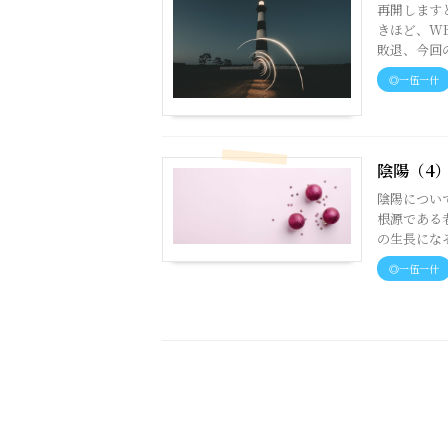
再開します
きほど、WB
敗退、今回の
◎一伍一什
陰陽（4
陰陽につい
根源である
の生長になぞ
◎一伍一什