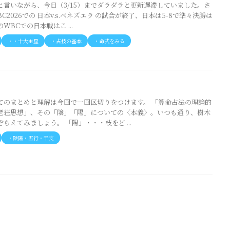
と言いながら、今日（3/15）までダラダラと更新遅滞していました。さ
C2026での 日本v.s.ベネズエラ の試合が終了、日本は5-8で準々決勝は
WBCでの日本戦はこ ...
・・十大主星
・占技の基本
・命式をみる
）
てのまとめと理解は今回で一回区切りをつけます。 「算命占法の理論的
老荘思想」、その「陰」「陽」についての〈本義〉。いつも通り、樹木
らえてみましょう。 「陽」・・・枝をど ...
・陰陽・五行・干支