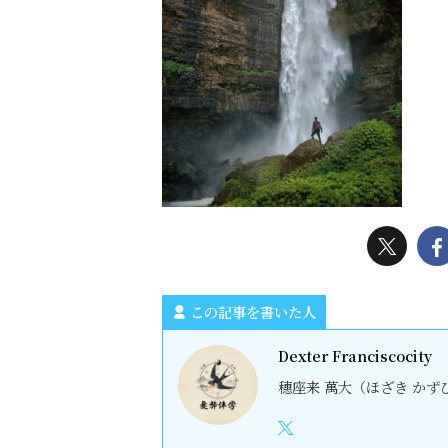
この記事を書いた人
Dexter Franciscocity
穗座来 萬大（ほざき かずひ