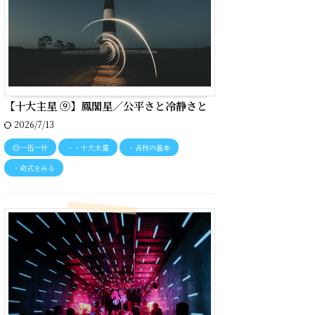
【十大主星 ⑨】鳳閣星／公平さと冷静さと
2026/7/13
◎一伍一什
・・十大主星
・占技の基本
・命式をみる