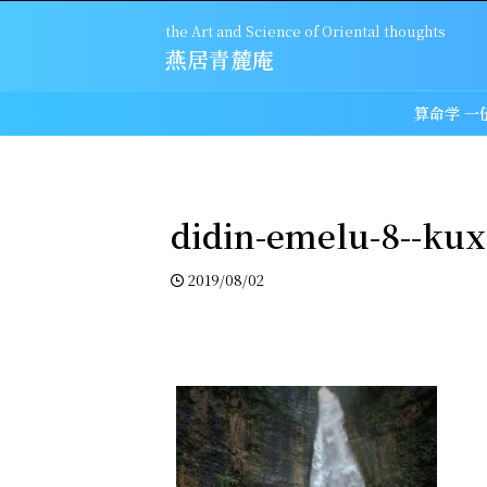
the Art and Science of Oriental thoughts
燕居青麓庵
算命学 一
didin-emelu-8--ku
2019/08/02