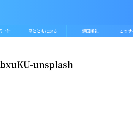
伍一什
星とともに走る
廻国順礼
このサ
xbxuKU-unsplash