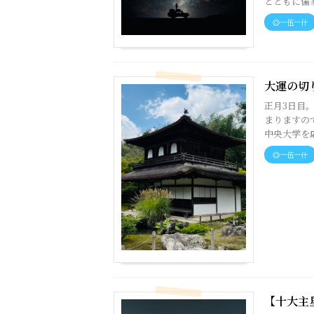
とともに儒家
◎一伍一什
大運の切
正月3日目
まりますの
中央大学を応
◎一伍一什
【十大主