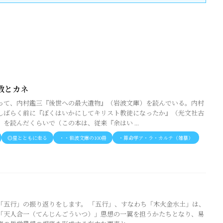
教とカネ
って、内村鑑三『後世への最大遺物』（岩波文庫）を読んでいる。内村
しばらく前に『ぼくはいかにしてキリスト教徒になったか』（光文社古
を読んだくらいで（この本は、従来『余はい ...
◎星とともに走る
・・岩波文庫の100冊
・算命学ア・ラ・カルテ（雑纂）
「五行」の振り返りをします。 「五行」、すなわち「木火金水土」は、
「天人合一（てんじんごういつ）」思想の一翼を担うかたちとなり、易