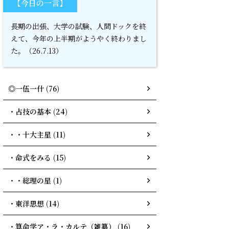
【今日の一言】
長期の出張、大学の試験、人間ドックを終
えて、今年の上半期がようやく終わりまし
た。（26.7.13）
◎一伍一什 (76)
・占技の基本 (24)
・・十大主星 (11)
・命式をみる (15)
・・総理の星 (1)
・東洋思想 (14)
・算命学ア・ラ・カルテ（雑纂） (16)