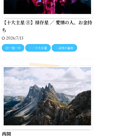
【十大主星 ⑧】禄存星 ／ 愛情の人、お金持
ち
2026/7/13
◎一伍一什
・・十大主星
・占技の基本
再開