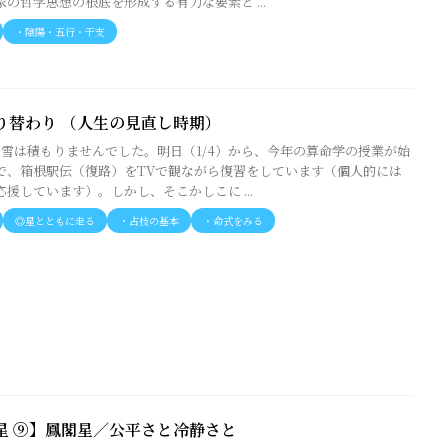
の哲学思想の根底を形成する有力な要素と ...
・陰陽・五行・干支
り替わり （人生の見直し時期）
。雪は積もりませんでした。明日（1/4）から、今年の算命学の授業が始
で、箱根駅伝（復路）をTVで観ながら復習をしています（個人的には
援しています）。しかし、そこかしこに ...
◎星とともに走る
・占技の基本
・命式をみる
星 ⑨】鳳閣星／公平さと冷静さと