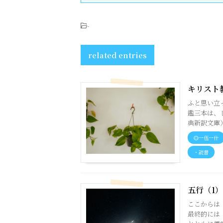
-
related entries
キリスト
ふと思い立
鑑三本は、
典新訳文庫）
◎一伍一什
・読書
五行（1）
ここからは
最終的には