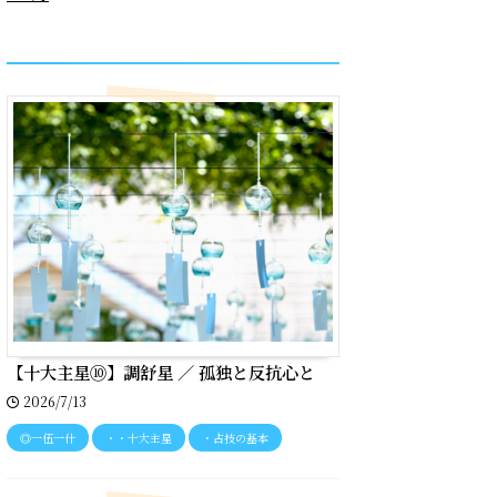
recent entries
【十大主星⑩】調舒星 ／ 孤独と反抗心と
2026/7/13
◎一伍一什
・・十大主星
・占技の基本