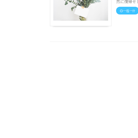
然に復帰せし
◎一伍一什