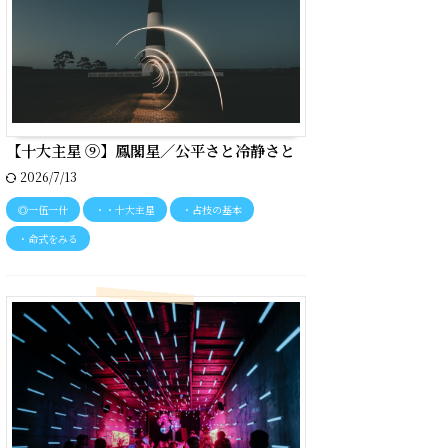
【十大主星 ⑨】鳳閣星／公平さと冷静さと
2026/7/13
◎一伍一什
・・十大主星
・占技の基本
・命式をみる