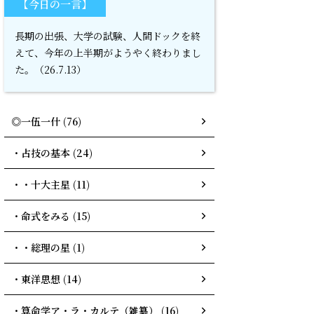
【今日の一言】
長期の出張、大学の試験、人間ドックを終
えて、今年の上半期がようやく終わりまし
た。（26.7.13）
◎一伍一什 (76)
・占技の基本 (24)
・・十大主星 (11)
・命式をみる (15)
・・総理の星 (1)
・東洋思想 (14)
・算命学ア・ラ・カルテ（雑纂） (16)