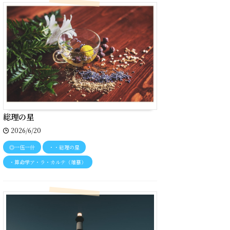
総理の星
2026/6/20
◎一伍一什
・・総理の星
・算命学ア・ラ・カルテ（雑纂）