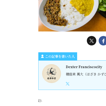
この記事を書いた人
Dexter Franciscocity
穗座来 萬大（ほざき かずひ
-