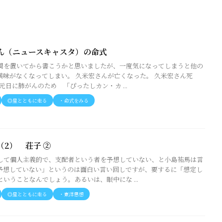
ん（ニュースキャスタ）の命式
間を置いてから書こうかと思いましたが、一度気になってしまうと他の
興味がなくなってしまい。 久米宏さんが亡くなった。 久米宏さん死
元日に肺がんのため 「ぴったしカン・カ ...
◎星とともに走る
・命式をみる
（2） 荘子 ②
して個人主義的で、支配者という者を予想していない、と小島祐馬は言
予想していない」というのは面白い言い回しですが、要するに「想定し
いうことなんでしょう。あるいは、眼中にな ...
◎星とともに走る
・東洋思想