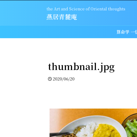
the Art and Science of Oriental thoughts
燕居青麓庵
算命学 一
thumbnail.jpg
2020/06/20