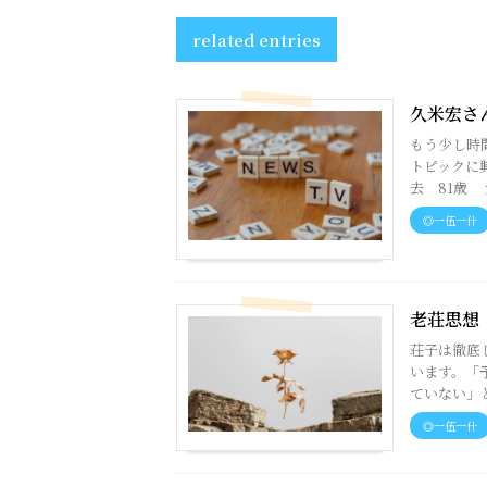
related entries
久米宏さ
もう少し時
トピックに
去 81歳 
◎一伍一什
老荘思想
荘子は徹底
います。「
ていない」と
◎一伍一什