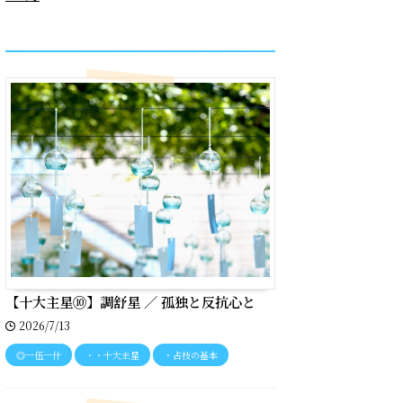
recent entries
【十大主星⑩】調舒星 ／ 孤独と反抗心と
2026/7/13
◎一伍一什
・・十大主星
・占技の基本