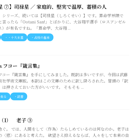
星 ⑦】司禄星 ／ 家庭的、堅実で温厚、蓄積の人
」シリーズ、続いては【司禄星（しろくせい）】です。算命学界隈で
言ったら「Ootani San!」とばかりに、大谷翔平選手（ロスアンゼル
）が有名ですね。「算命学、大谷翔 ...
・・十大主星
・占技の基本
ュフコー『箴言集』
フコー『箴言集』を手にしてみました。既訳は多いですが、今回は武藤
談社学術文庫版。本訳はこの文庫のために訳し降ろされた。冒頭の「訳
は押さえておいた方がいいです。 そもそも ...
に走る
・読書
（1） 老子 ③
急ぐ。 では、人間をして〈作為〉たらしめているのは何なのか。老子は
の〈慾〉にあると考えた。 欲望さえ抑えるならば、人々をして本来の自