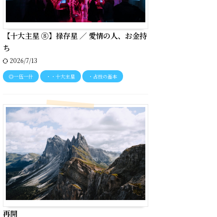
【十大主星 ⑧】禄存星 ／ 愛情の人、お金持
ち
2026/7/13
◎一伍一什
・・十大主星
・占技の基本
再開