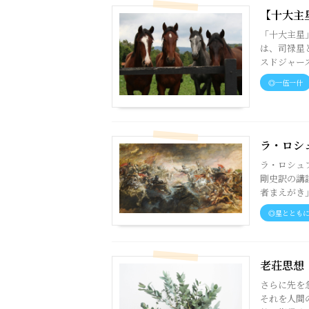
【十大主
「十大主星
は、司禄星と
スドジャース
◎一伍一什
ラ・ロシ
ラ・ロシュ
剛史訳の講
者まえがき」
◎星ととも
老荘思想 
さらに先を
それを人間