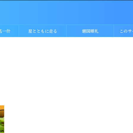
伍一什
星とともに走る
廻国順礼
このサ