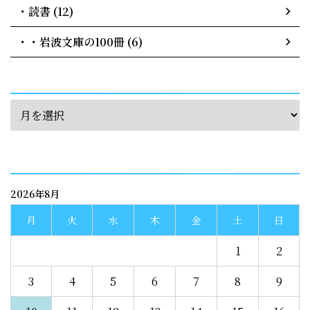
・読書 (12)
・・岩波文庫の100冊 (6)
archives
calendar
2026年8月
月
火
水
木
金
土
日
1
2
3
4
5
6
7
8
9