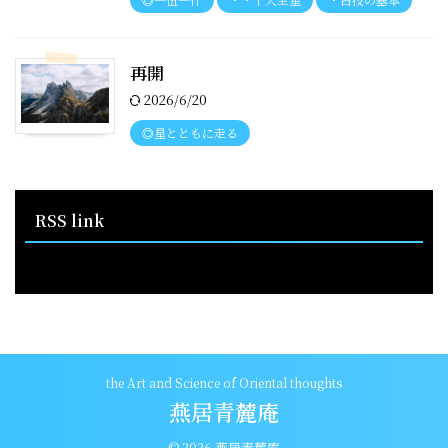
再開
2026/6/20
◎星とともに走る
RSS link
RSS - 投稿
the Art and Science of Oriental thoughts
燕居青麓庵
© 2026 燕居青麓庵