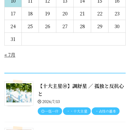
10
11
12
13
14
15
16
17
18
19
20
21
22
23
24
25
26
27
28
29
30
31
« 7月
recent entries
【十大主星⑩】調舒星 ／ 孤独と反抗心
と
2026/7/13
◎一伍一什
・・十大主星
・占技の基本