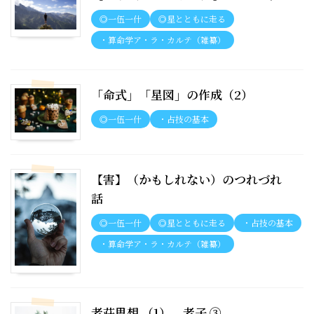
◎一伍一什
◎星とともに走る
・算命学ア・ラ・カルテ（雑纂）
「命式」「星図」の作成（2）
◎一伍一什
・占技の基本
【害】（かもしれない）のつれづれ
話
◎一伍一什
◎星とともに走る
・占技の基本
・算命学ア・ラ・カルテ（雑纂）
老荘思想 （1） 老子 ③