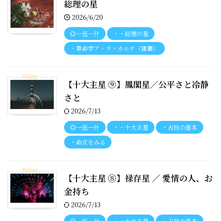
総理の星
2026/6/20
◎一伍一什
・・総理の星
・算命学ア・ラ・カルテ（雑纂）
【十大主星 ⑨】鳳閣星／公平さと冷静
さと
2026/7/13
◎一伍一什
・・十大主星
・占技の基本
・命式をみる
【十大主星 ⑧】禄存星 ／ 愛情の人、お
金持ち
2026/7/13
◎一伍一什
・・十大主星
・占技の基本