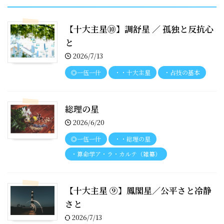
【十大主星⑩】調舒星 ／ 孤独と反抗心
と
2026/7/13
◎一伍一什
・・十大主星
・占技の基本
総理の星
2026/6/20
◎一伍一什
・・総理の星
・算命学ア・ラ・カルテ（雑纂）
【十大主星 ⑨】鳳閣星／公平さと冷静
さと
2026/7/13