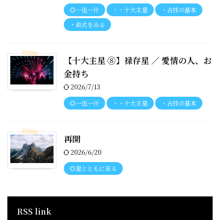
◎一伍一什
・・十大主星
・占技の基本
・命式をみる
【十大主星 ⑧】禄存星 ／ 愛情の人、お
金持ち
2026/7/13
◎一伍一什
・・十大主星
・占技の基本
再開
2026/6/20
◎星とともに走る
RSS link