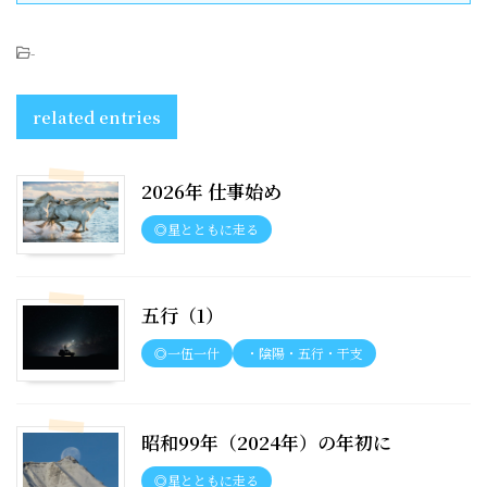
-
related entries
2026年 仕事始め
◎星とともに走る
五行（1）
◎一伍一什
・陰陽・五行・干支
昭和99年（2024年）の年初に
◎星とともに走る