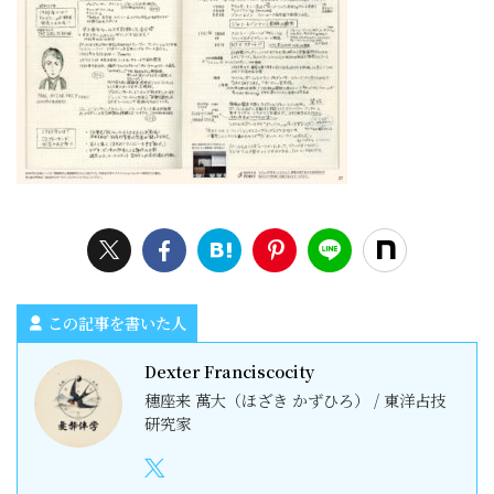
この記事を書いた人
Dexter Franciscocity
穗座来 萬大（ほざき かずひろ） / 東洋占技
研究家