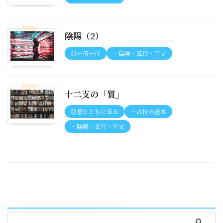
陰陽（2）
◎一伍一什
・陰陽・五行・干支
十二支の「質」
◎星とともに走る
・占技の基本
・陰陽・五行・干支
serach