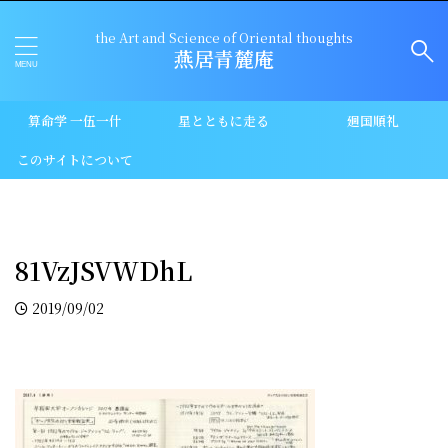
the Art and Science of Oriental thoughts
燕居青麓庵
算命学 一伍一什
星とともに走る
廻国順礼
このサイトについて
81VzJSVWDhL
2019/09/02