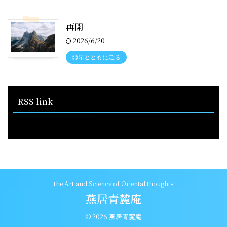
再開
2026/6/20
◎星とともに走る
RSS link
RSS - 投稿
the Art and Science of Oriental thoughts
燕居青麓庵
© 2026 燕居青麓庵