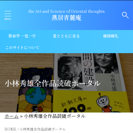
the Art and Science of Oriental thoughts
燕居青麓庵
算命学 一伍一什
星とともに走る
廻国順礼
このサイトについて
小林秀雄全作品読破ポータル
ホーム
»
小林秀雄全作品読破ポータル
HOME
>
小林秀雄全作品読破ポータル