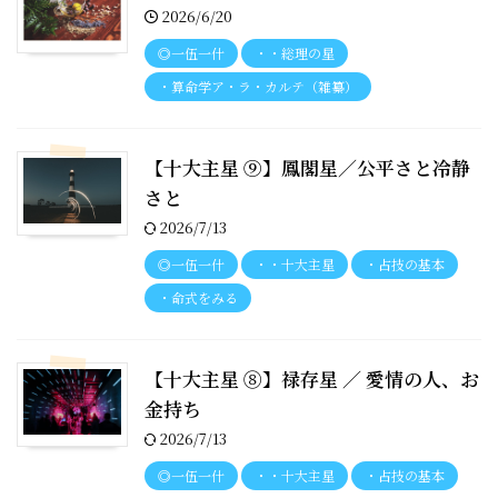
2026/6/20
◎一伍一什
・・総理の星
・算命学ア・ラ・カルテ（雑纂）
【十大主星 ⑨】鳳閣星／公平さと冷静
さと
2026/7/13
◎一伍一什
・・十大主星
・占技の基本
・命式をみる
【十大主星 ⑧】禄存星 ／ 愛情の人、お
金持ち
2026/7/13
◎一伍一什
・・十大主星
・占技の基本