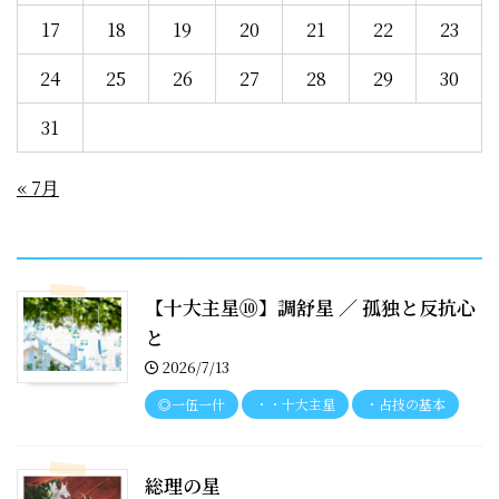
17
18
19
20
21
22
23
24
25
26
27
28
29
30
31
« 7月
recent entries
【十大主星⑩】調舒星 ／ 孤独と反抗心
と
2026/7/13
◎一伍一什
・・十大主星
・占技の基本
総理の星