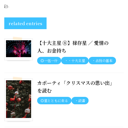
-
related entries
【十大主星 ⑧】禄存星 ／ 愛情の
人、お金持ち
◎一伍一什
・・十大主星
・占技の基本
カポーティ「クリスマスの思い出」
を読む
◎星とともに走る
・読書