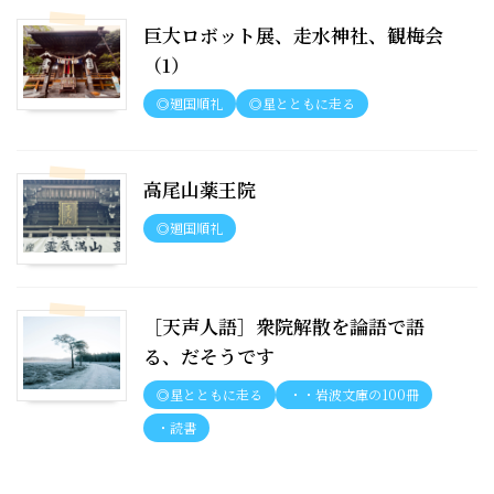
巨大ロボット展、走水神社、観梅会
（1）
◎廻国順礼
◎星とともに走る
高尾山薬王院
◎廻国順礼
［天声人語］衆院解散を論語で語
る、だそうです
◎星とともに走る
・・岩波文庫の100冊
・読書