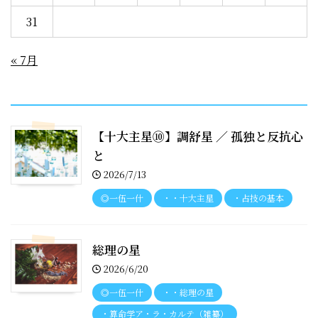
31
« 7月
recent entries
【十大主星⑩】調舒星 ／ 孤独と反抗心
と
2026/7/13
◎一伍一什
・・十大主星
・占技の基本
総理の星
2026/6/20
◎一伍一什
・・総理の星
・算命学ア・ラ・カルテ（雑纂）