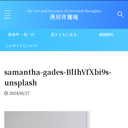
the Art and Science of Oriental thoughts
燕居青麓庵
算命学 一伍一什
星とともに走る
廻国順礼
このサイトについて
samantha-gades-BlIhVfXbi9s-
unsplash
2024/01/27