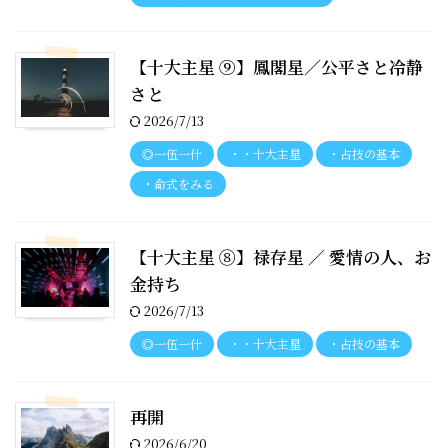
【十大主星 ⑨】鳳閣星／公平さと冷静
さと
2026/7/13
◎一伍一什
・・十大主星
・占技の基本
・命式をみる
【十大主星 ⑧】禄存星 ／ 愛情の人、お
金持ち
2026/7/13
◎一伍一什
・・十大主星
・占技の基本
再開
2026/6/20