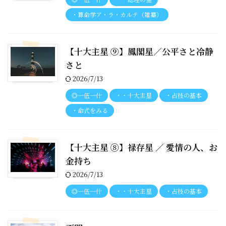
・算命学ア・ラ・カルテ（雑纂）
【十大主星 ⑨】鳳閣星／公平さと冷静
さと
2026/7/13
◎一伍一什
・・十大主星
・占技の基本
・命式をみる
【十大主星 ⑧】禄存星 ／ 愛情の人、お
金持ち
2026/7/13
◎一伍一什
・・十大主星
・占技の基本