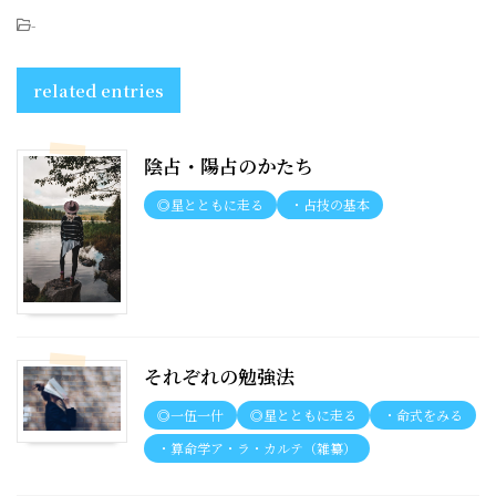
-
related entries
陰占・陽占のかたち
◎星とともに走る
・占技の基本
それぞれの勉強法
◎一伍一什
◎星とともに走る
・命式をみる
・算命学ア・ラ・カルテ（雑纂）