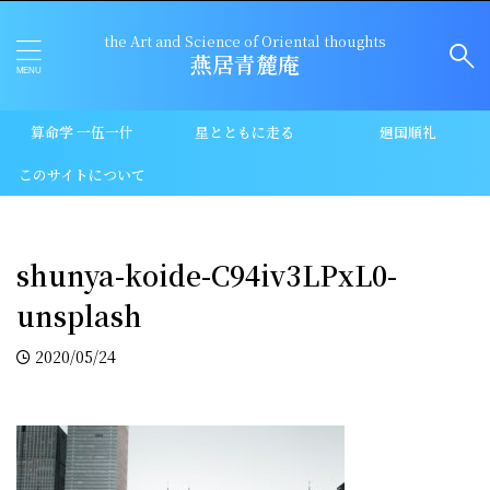
the Art and Science of Oriental thoughts
燕居青麓庵
算命学 一伍一什
星とともに走る
廻国順礼
このサイトについて
shunya-koide-C94iv3LPxL0-
unsplash
2020/05/24