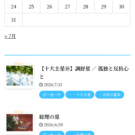
24
25
26
27
28
29
30
31
« 7月
recent entries
【十大主星⑩】調舒星 ／ 孤独と反抗心
と
2026/7/13
◎一伍一什
・・十大主星
・占技の基本
総理の星
2026/6/20
◎一伍一什
・・総理の星