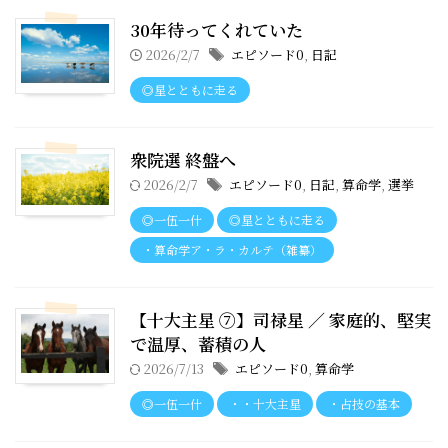
30年待ってくれていた
2026/2/7
エピソード0
,
日記
◎星とともに走る
衆院選 終盤へ
2026/2/7
エピソード0
,
日記
,
算命学
,
選挙
◎一伍一什
◎星とともに走る
・算命学ア・ラ・カルテ（雑纂）
【十大主星 ⑦】司禄星 ／ 家庭的、堅実
で温厚、蓄積の人
2026/7/13
エピソード0
,
算命学
◎一伍一什
・・十大主星
・占技の基本