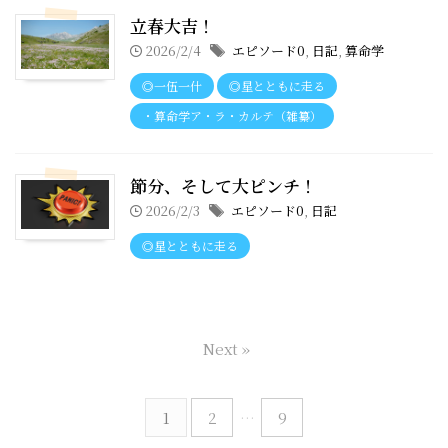
立春大吉！
2026/2/4
エピソード0
,
日記
,
算命学
◎一伍一什
◎星とともに走る
・算命学ア・ラ・カルテ（雑纂）
節分、そして大ピンチ！
2026/2/3
エピソード0
,
日記
◎星とともに走る
Next »
1
2
…
9