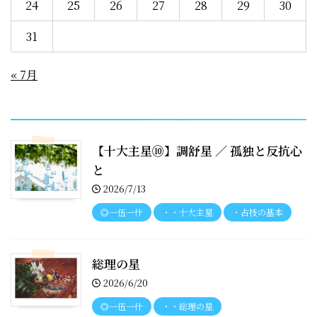
24
25
26
27
28
29
30
31
« 7月
recent entries
【十大主星⑩】調舒星 ／ 孤独と反抗心
と
2026/7/13
◎一伍一什
・・十大主星
・占技の基本
総理の星
2026/6/20
◎一伍一什
・・総理の星