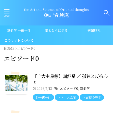
the Art and Science of Oriental thoughts
燕居青麓庵
算命学 一伍一什
星とともに走る
廻国順礼
このサイトについて
HOME
>
エピソード0
エピソード0
【十大主星⑩】調舒星 ／ 孤独と反抗心
と
2026/7/13
エピソード0
,
算命学
◎一伍一什
・・十大主星
・占技の基本