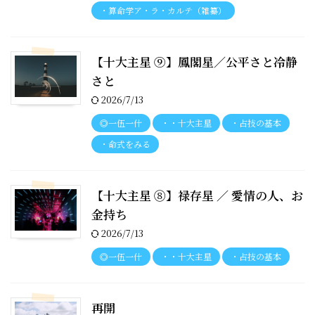
・算命学ア・ラ・カルテ（雑纂）
【十大主星 ⑨】鳳閣星／公平さと冷静
さと
2026/7/13
◎一伍一什
・・十大主星
・占技の基本
・命式をみる
【十大主星 ⑧】禄存星 ／ 愛情の人、お
金持ち
2026/7/13
◎一伍一什
・・十大主星
・占技の基本
再開