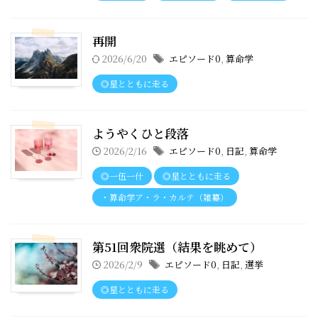
再開
2026/6/20
エピソード0
,
算命学
◎星とともに走る
ようやくひと段落
2026/2/16
エピソード0
,
日記
,
算命学
◎一伍一什
◎星とともに走る
・算命学ア・ラ・カルテ（雑纂）
第51回衆院選（結果を眺めて）
2026/2/9
エピソード0
,
日記
,
選挙
◎星とともに走る