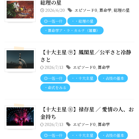
総理の星
2026/6/20
エピソード0
,
算命学
,
総理の星
◎一伍一什
・・総理の星
・算命学ア・ラ・カルテ（雑纂）
【十大主星 ⑨】鳳閣星／公平さと冷静
さと
2026/7/13
エピソード0
,
算命学
◎一伍一什
・・十大主星
・占技の基本
・命式をみる
【十大主星 ⑧】禄存星 ／ 愛情の人、お
金持ち
2026/7/13
エピソード0
,
算命学
◎一伍一什
・・十大主星
・占技の基本