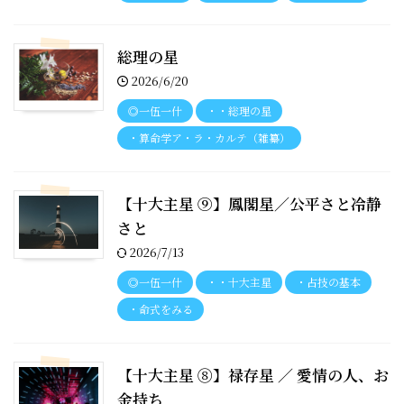
総理の星
2026/6/20
◎一伍一什
・・総理の星
・算命学ア・ラ・カルテ（雑纂）
【十大主星 ⑨】鳳閣星／公平さと冷静
さと
2026/7/13
◎一伍一什
・・十大主星
・占技の基本
・命式をみる
【十大主星 ⑧】禄存星 ／ 愛情の人、お
金持ち