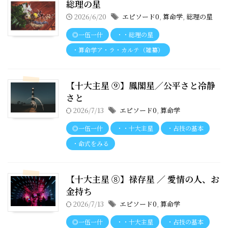
総理の星
2026/6/20
エピソード0
,
算命学
,
総理の星
◎一伍一什
・・総理の星
・算命学ア・ラ・カルテ（雑纂）
【十大主星 ⑨】鳳閣星／公平さと冷静
さと
2026/7/13
エピソード0
,
算命学
◎一伍一什
・・十大主星
・占技の基本
・命式をみる
【十大主星 ⑧】禄存星 ／ 愛情の人、お
金持ち
2026/7/13
エピソード0
,
算命学
◎一伍一什
・・十大主星
・占技の基本