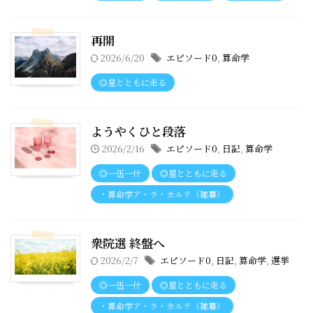
再開
2026/6/20
エピソード0
,
算命学
◎星とともに走る
ようやくひと段落
2026/2/16
エピソード0
,
日記
,
算命学
◎一伍一什
◎星とともに走る
・算命学ア・ラ・カルテ（雑纂）
衆院選 終盤へ
2026/2/7
エピソード0
,
日記
,
算命学
,
選挙
◎一伍一什
◎星とともに走る
・算命学ア・ラ・カルテ（雑纂）