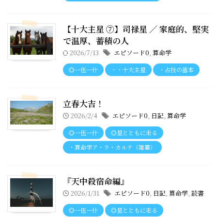
【十大主星 ⑦】司禄星 ／ 家庭的、堅実
で温厚、蓄積の人
2026/7/13
エピソード0
,
算命学
◎一伍一什
・・十大主星
・占技の基本
立春大吉！
2026/2/4
エピソード0
,
日記
,
算命学
◎一伍一什
◎星とともに走る
・算命学ア・ラ・カルテ（雑纂）
『天中殺宿命編』
2026/1/31
エピソード0
,
日記
,
算命学
,
読書
◎一伍一什
◎星とともに走る