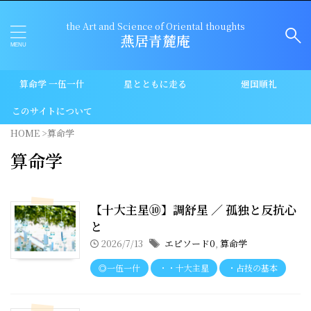
the Art and Science of Oriental thoughts
燕居青麓庵
算命学 一伍一什
星とともに走る
廻国順礼
このサイトについて
HOME
>
算命学
算命学
【十大主星⑩】調舒星 ／ 孤独と反抗心
と
2026/7/13
エピソード0
,
算命学
◎一伍一什
・・十大主星
・占技の基本