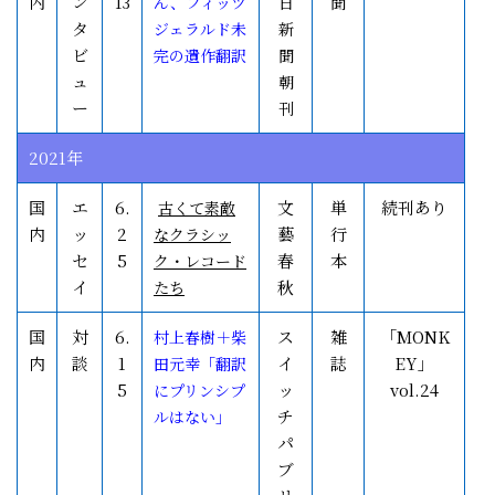
内
ン
13
ん、フィッツ
日
聞
タ
ジェラルド未
新
ビ
完の遺作翻訳
聞
ュ
朝
ー
刊
2021年
国
エ
6.
文
単
続刊あり
古くて素敵
内
ッ
2
藝
行
なクラシッ
セ
5
春
本
ク・レコード
イ
秋
たち
国
対
6.
ス
雑
「MONK
村上春樹＋柴
内
談
1
イ
誌
EY」
田元幸「翻訳
5
ッ
vol.24
にプリンシプ
チ
ルはない」
パ
ブ