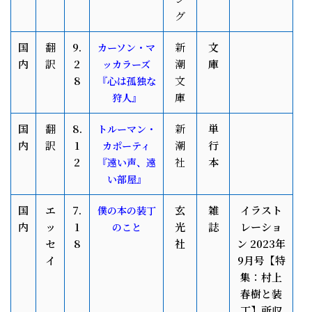
グ
国
翻
9.
新
文
カーソン・マ
内
訳
2
潮
庫
ッカラーズ
8
文
『心は孤独な
庫
狩人』
国
翻
8.
新
単
トルーマン・
内
訳
1
潮
行
カポーティ
2
社
本
『遠い声、遠
い部屋』
国
エ
7.
玄
雑
イラスト
僕の本の装丁
内
ッ
1
光
誌
レーショ
のこと
セ
8
社
ン 2023年
イ
9月号【特
集：村上
春樹と装
丁】所収