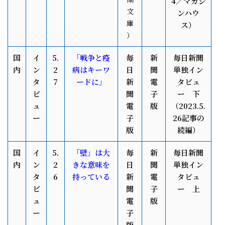
4／マガジ
文
ンハウ
庫
ス）
）
国
イ
5.
「戦争と疫
毎
新
毎日新聞
内
ン
2
病はキーワ
日
聞
単独イン
タ
7
ードに」
新
電
タビュ
ビ
聞
子
ー 下
ュ
電
版
（2023.5.
ー
子
26記事の
版
続編）
国
イ
5.
「壁」は大
毎
新
毎日新
聞
内
ン
2
きな意味を
日
聞
単独イン
タ
6
持っている
新
電
タビュ
ビ
聞
子
ー 上
ュ
電
版
ー
子
版