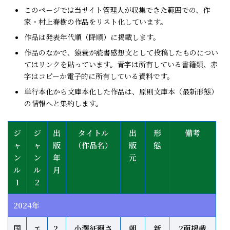
このページでは当サイト管理人が収集できた範囲での、作
家・村上春樹の作品をリスト化しています。
作品は発表年代順（降順）に掲載します。
作品のなかで、猿蓑が読書感想文として投稿したものについ
てはリンクを貼っています。青字は所有している書籍類、赤
字はコピーか電子的に所有している資料です。
単行本化から文庫本化した作品は、原則文庫本（最新形態）
の情報へと集約します。
ジ
ジ
出
タイトル
出
形
備考
ャ
ャ
版
（作品名）
版
態
ン
ン
年
元
ル
ル
月
1
2
2024年
国
エ
2.
小澤征爾さ
朝
新
2面掲載