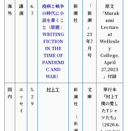
海
講
6.
疫病と戦争
新
「
原文
外
演
7
の時代に小
潮
新
「M
urak
説を書くこ
社
潮
ami
と（原題：
」
Lecture
WRITING
23
at
FICTION
年7
Wellesle
IN THE
月
y
TIME OF
号
College,
PANDEMI
April
C AND
27,2023
WAR）
」付録
国
エ
5.
村上Ｔ
文
単行本
新
内
ッ
2
庫
『村上T
潮
セ
9
僕の愛し
社
イ
たTシャ
（
ツたち』
新
（2020.6.
潮