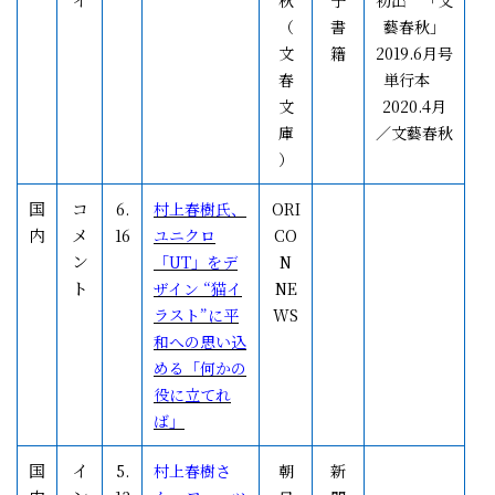
秋
子
初出 「文
（
書
藝春秋」
文
籍
2019.6月号
春
単行本
文
2020.4月
庫
／文藝春秋
）
国
コ
6.
村上春樹氏、
ORI
内
メ
16
ユニクロ
CO
ン
「UT」をデ
N
ト
ザイン “猫イ
NE
ラスト”に平
WS
和への思い込
める「何かの
役に立てれ
ば」
国
イ
5.
村上春樹さ
朝
新