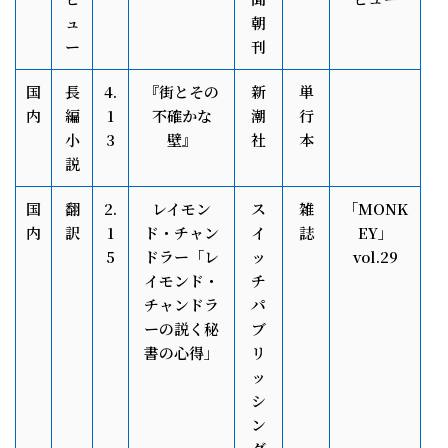
ュ
朝
ー
刊
国
長
4.
『街とその
新
単
内
編
1
不確かな
潮
行
小
3
壁』
社
本
説
国
翻
2.
レイモン
ス
雑
「MONK
内
訳
1
ド・チャン
イ
誌
EY」
5
ドラー「レ
ッ
vol.29
イモンド・
チ
チャンドラ
パ
ーの説く秘
ブ
書の心得」
リ
ッ
シ
ン