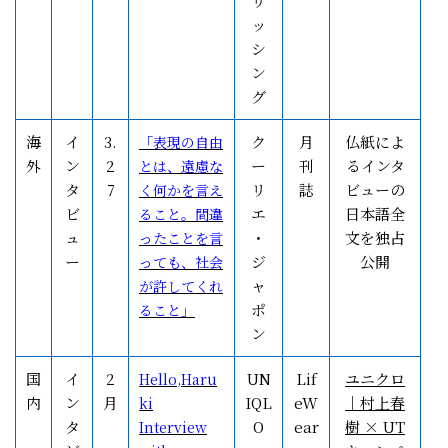
リ
ッ
シ
ン
グ
海
イ
3.
ク
月
仏紙によ
「表現の自由
外
ン
2
ー
刊
るインタ
とは、遠慮な
タ
7
リ
誌
ビューの
く何かを言え
ビ
エ
日本語全
ること。間違
ュ
・
文を独占
ったことを言
ー
ジ
公開
っても、社会
ャ
が許してくれ
ポ
ること」
ン
国
イ
2
UN
Lif
ユニクロ
Hello,Haru
内
ン
月
IQL
eW
｜村上春
ki
タ
O
ear
樹 × UT
Interview