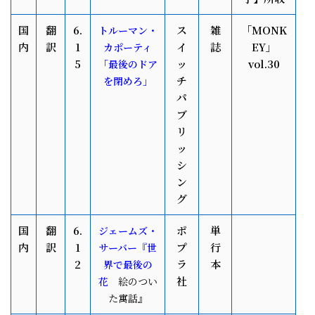
国
翻
6.
ス
雑
「MONK
トルーマン・
内
訳
1
イ
誌
EY」
カポーティ
5
ッ
vol.30
「最後のドア
チ
を閉めろ」
パ
ブ
リ
ッ
シ
ン
グ
国
翻
6.
ポ
単
ジェームズ・
内
訳
1
プ
行
サーバー『世
2
ラ
本
界で最後の
社
花
絵のつい
た寓話』