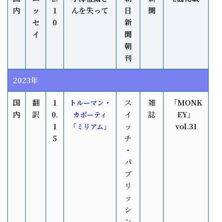
内
ッ
1
んを失って
日
聞
セ
0
新
イ
聞
朝
刊
2023年
国
翻
1
ス
雑
「MONK
トルーマン・
内
訳
0.
イ
誌
EY」
カポーティ
1
ッ
vol.31
「ミリアム」
5
チ
・
パ
ブ
リ
ッ
シ
ン