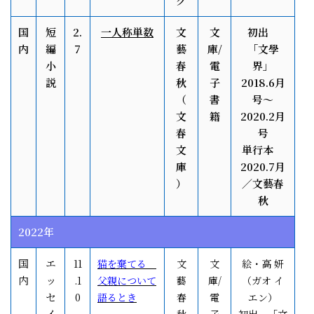
グ
国
短
2.
一人称単数
文
文
初出
内
編
7
藝
庫/
「文學
小
春
電
界」
説
秋
子
2018.6月
（
書
号～
文
籍
2020.2月
春
号
文
単行本
庫
2020.7月
）
／文藝春
秋
2022年
国
エ
11
猫を棄てる
文
文
絵・高 妍
内
ッ
.1
父親について
藝
庫/
（ガオ イ
セ
0
語るとき
春
電
エン）
イ