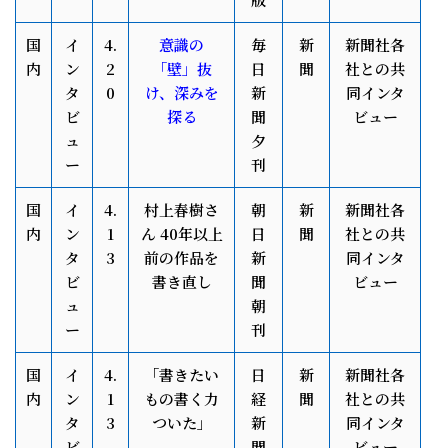
国
イ
4.
意識の
毎
新
新聞社各
内
ン
2
「壁」抜
日
聞
社との共
タ
0
け、深みを
新
同インタ
ビ
探る
聞
ビュー
ュ
夕
ー
刊
国
イ
4.
村上春樹さ
朝
新
新聞社各
内
ン
1
ん 40年以上
日
聞
社との共
タ
3
前の作品を
新
同インタ
ビ
書き直し
聞
ビュー
ュ
朝
ー
刊
国
イ
4.
「書きたい
日
新
新聞社各
内
ン
1
もの書く力
経
聞
社との共
タ
3
ついた」
新
同インタ
ビ
聞
ビュー