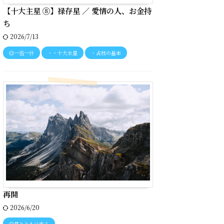
【十大主星 ⑧】禄存星 ／ 愛情の人、お金持
ち
2026/7/13
◎一伍一什
・・十大主星
・占技の基本
再開
2026/6/20
◎星とともに走る