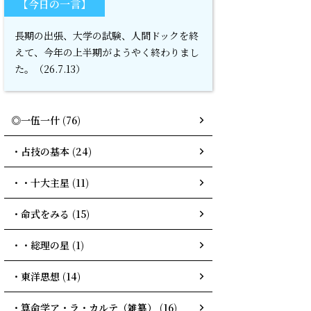
【今日の一言】
長期の出張、大学の試験、人間ドックを終
えて、今年の上半期がようやく終わりまし
た。（26.7.13）
◎一伍一什 (76)
・占技の基本 (24)
・・十大主星 (11)
・命式をみる (15)
・・総理の星 (1)
・東洋思想 (14)
・算命学ア・ラ・カルテ（雑纂） (16)