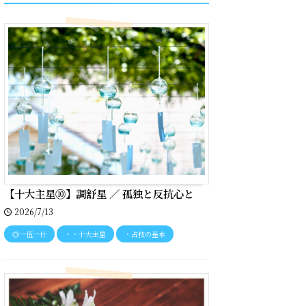
【十大主星⑩】調舒星 ／ 孤独と反抗心と
2026/7/13
◎一伍一什
・・十大主星
・占技の基本