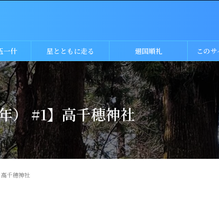
伍一什
星とともに走る
廻国順礼
このサ
5年） #1】高千穂神社
1】高千穂神社