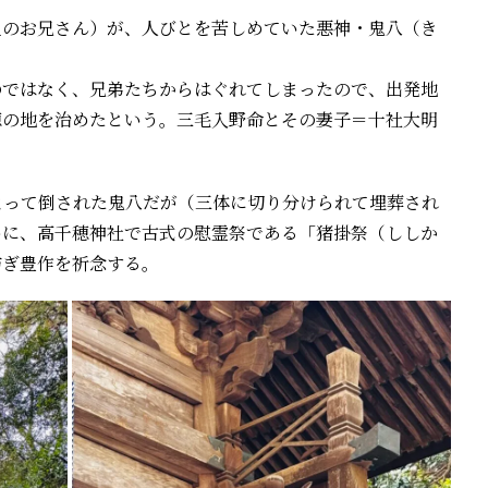
皇のお兄さん）が、人びとを苦しめていた悪神・鬼八（き
のではなく、兄弟たちからはぐれてしまったので、出発地
穂の地を治めたという。三毛入野命とその妻子＝十社大明
よって倒された鬼八だが（三体に切り分けられて埋葬され
めに、高千穂神社で古式の慰霊祭である「猪掛祭（ししか
防ぎ豊作を祈念する。