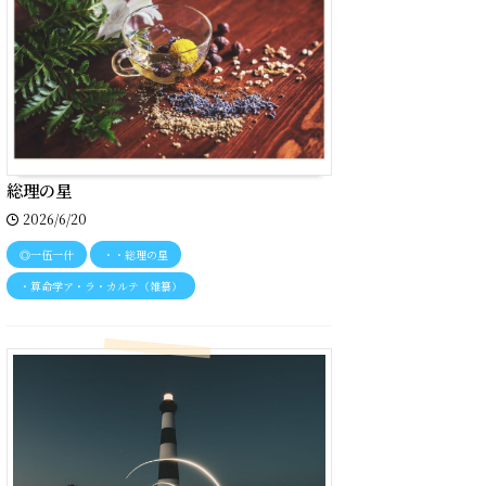
総理の星
2026/6/20
◎一伍一什
・・総理の星
・算命学ア・ラ・カルテ（雑纂）