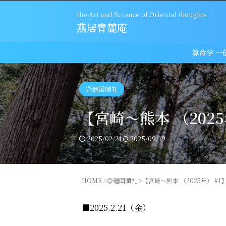
the Art and Science of Oriental thoughts
燕居青麓庵
算命学 一
◎廻国順礼
【宮崎～熊本 （202
2025/02/21
2025/09/19
HOME
>
◎廻国順礼
>
【宮崎～熊本 （2025年） #
■2025.2.21（金）