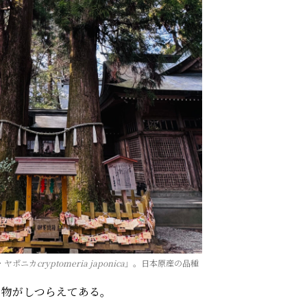
・ヤポニカ
cryptomeria
japonica
」。日本原産の品種
り物がしつらえてある。