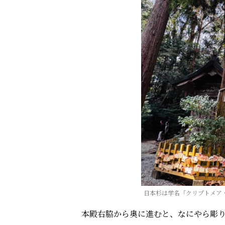
日本杉は学名「クリプトメア
本殿右脇から奥に進むと、なにやら彫