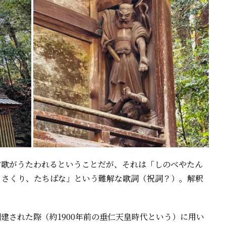
古歌がうたわれるということだが、それは「しのべやたん
ささくり、たちばな」という難解な歌詞（祝詞？）。解釈
建された際（約1900年前の垂仁天皇時代という）に用い