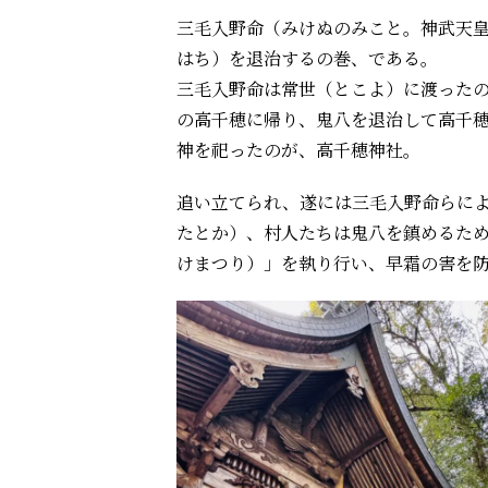
三毛入野命（みけぬのみこと。神武天
はち）を退治するの巻、である。
三毛入野命は常世（とこよ）に渡った
の高千穂に帰り、鬼八を退治して高千
神を祀ったのが、高千穂神社。
追い立てられ、遂には三毛入野命らに
たとか）、村人たちは鬼八を鎮めるた
けまつり）」を執り行い、早霜の害を