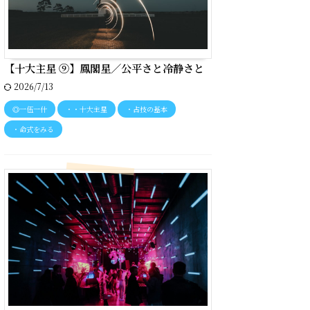
【十大主星 ⑨】鳳閣星／公平さと冷静さと
2026/7/13
◎一伍一什
・・十大主星
・占技の基本
・命式をみる