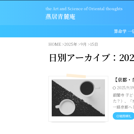
the Art and Science of Oriental thoughts
燕居青麓庵
算命学 一
HOME
>
2025年
>
9月
>
15日
日別アーカイブ：202
【京都・
2025/9/1
銀閣寺 子
た？）、「
一路京都へと
◎廻国順礼