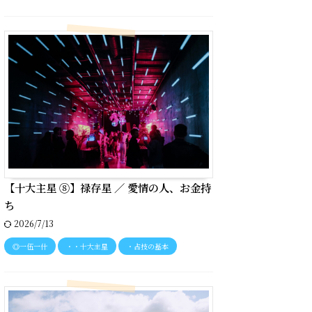
【十大主星 ⑧】禄存星 ／ 愛情の人、お金持
ち
2026/7/13
◎一伍一什
・・十大主星
・占技の基本