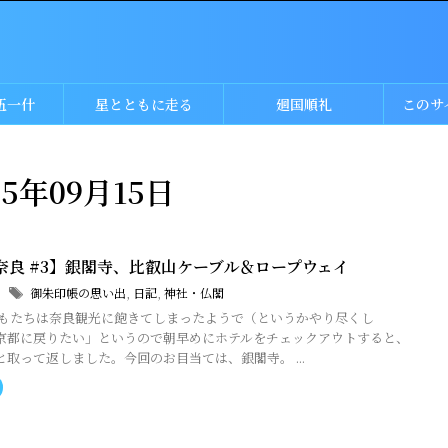
伍一什
星とともに走る
廻国順礼
このサ
5年09月15日
奈良 #3】銀閣寺、比叡山ケーブル＆ロープウェイ
9
御朱印帳の思い出
,
日記
,
神社・仏閣
どもたちは奈良観光に飽きてしまったようで（というかやり尽くし
京都に戻りたい」というので朝早めにホテルをチェックアウトすると、
取って返しました。今回のお目当ては、銀閣寺。 ...