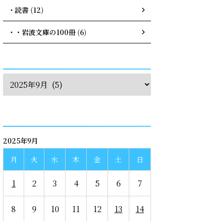
・読書 (12)
・・岩波文庫の100冊 (6)
archives
calendar
2025年9月
月
火
水
木
金
土
日
1
2
3
4
5
6
7
8
9
10
11
12
13
14