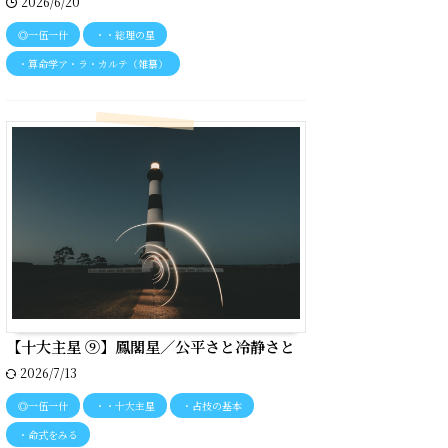
2026/6/20
◎一伍一什
・・総理の星
・算命学ア・ラ・カルテ（雑纂）
【十大主星 ⑨】鳳閣星／公平さと冷静さと
2026/7/13
◎一伍一什
・・十大主星
・占技の基本
・命式をみる