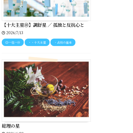
【十大主星⑩】調舒星 ／ 孤独と反抗心と
2026/7/13
◎一伍一什
・・十大主星
・占技の基本
総理の星