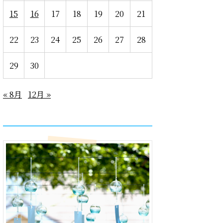
15
16
17
18
19
20
21
22
23
24
25
26
27
28
29
30
« 8月
12月 »
recent entries