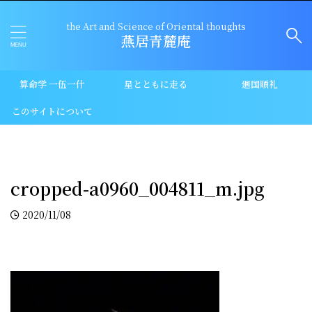
the Art and Science of Oriental thoughts
燕居青麓庵
算命学 一伍一什
星とともに走る
廻国順礼
このサイトについて
cropped-a0960_004811_m.jpg
2020/11/08