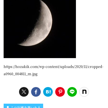
https://hozakik.com/wp-content/uploads/2020/11/cropped-
a0960_004811_m.jpg
この記事を書いた人