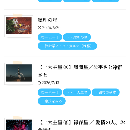
総理の星
2026/6/20
◎一伍一什
・・総理の星
・算命学ア・ラ・カルテ（雑纂）
【十大主星 ⑨】鳳閣星／公平さと冷静
さと
2026/7/13
◎一伍一什
・・十大主星
・占技の基本
・命式をみる
【十大主星 ⑧】禄存星 ／ 愛情の人、お
金持ち