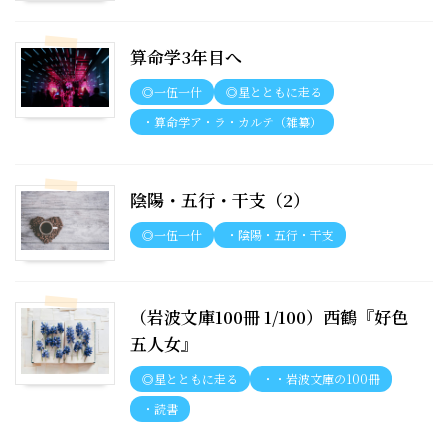
算命学3年目へ
◎一伍一什
◎星とともに走る
・算命学ア・ラ・カルテ（雑纂）
陰陽・五行・干支（2）
◎一伍一什
・陰陽・五行・干支
（岩波文庫100冊 1/100）西鶴『好色
五人女』
◎星とともに走る
・・岩波文庫の100冊
・読書