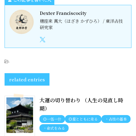
Dexter Franciscocity
穗座来 萬大（ほざき かずひろ） / 東洋占技
研究家
-
related entries
大運の切り替わり （人生の見直し時
期）
◎一伍一什
◎星とともに走る
・占技の基本
・命式をみる