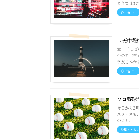
どう営まれて
◎一伍一什
『天中殺
本日（1/
任の考古学
学友さんから
◎一伍一什
プロ野球
今日から2
スターズも
のこと。 【
◎星ととも