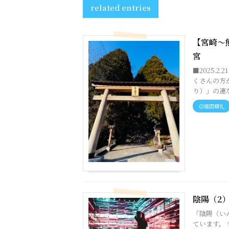
related entries
【宮崎～熊
宮
■2025.
くさんの方
り）」の連な
◎廻国順礼
陰陽（2
「陰陽（い
ています。