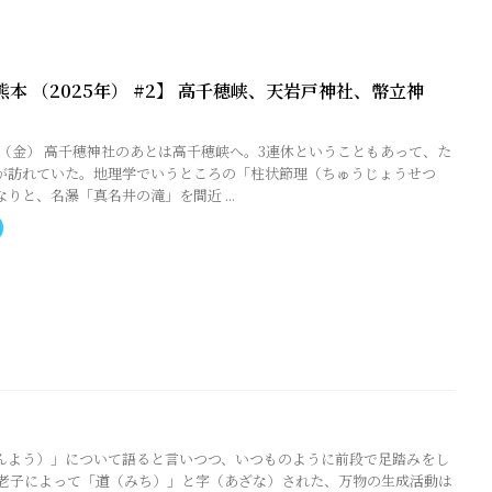
本 （2025年） #2】 高千穂峡、天岩戸神社、幣立神
2.21（金） 高千穂神社のあとは高千穂峡へ。3連休ということもあって、た
が訪れていた。地理学でいうところの「柱状節理（ちゅうじょうせつ
りと、名瀑「真名井の滝」を間近 ...
）
んよう）」について語ると言いつつ、いつものように前段で足踏みをし
 老子によって「道（みち）」と字（あざな）された、万物の生成活動は