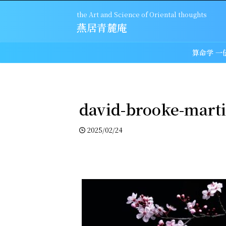
the Art and Science of Oriental thoughts
燕居青麓庵
算命学 一
david-brooke-mart
2025/02/24