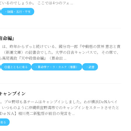
いるのでしょうか。 ここでは4つのフェ ...
・陰陽・五行・干支
宿命編』
30）は、昨年からずっと続けている、國分功一郎『中動態の世界 意志と責
』（新潮文庫）の読書会でした。大学の日吉キャンパスで。 その席で、
高尾義政『天中殺宿命編』（算命出 ...
◎星とともに走る
・算命学ア・ラ・カルテ（雑纂）
・読書
キャンプイン
月。プロ野球も各チームはキャンプインしました。わが横浜DeNAベイ
、いつものように沖縄県宜野湾市でのキャンプインをスタートさせたと
ＤｅＮＡ】相川亮二新監督が前日の発言を ...
に走る