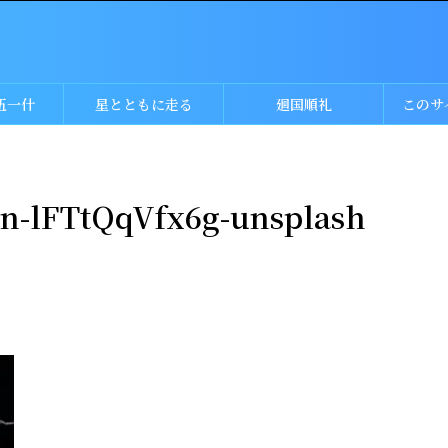
伍一什
星とともに走る
廻国順礼
このサ
in-lFTtQqVfx6g-unsplash