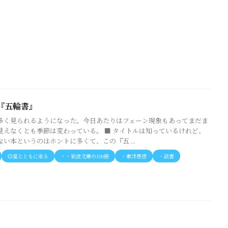
『五輪書』
多く見られるようになった。今日あたりはフェーン現象もあってまだま
見えなくとも季節は変わっている。 ■ タイトルは知っているけれど、
い本というのはホントに多くて、この『五 ...
◎星とともに走る
・・岩波文庫の100冊
・東洋思想
・読書