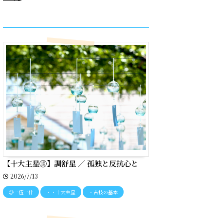
recent entries
【十大主星⑩】調舒星 ／ 孤独と反抗心と
2026/7/13
◎一伍一什
・・十大主星
・占技の基本