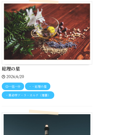
総理の星
2026/6/20
◎一伍一什
・・総理の星
・算命学ア・ラ・カルテ（雑纂）