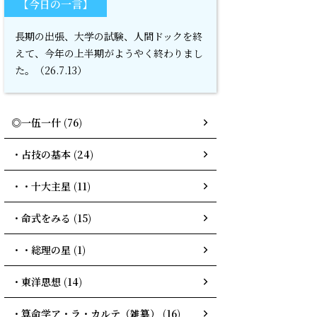
【今日の一言】
長期の出張、大学の試験、人間ドックを終
えて、今年の上半期がようやく終わりまし
た。（26.7.13）
◎一伍一什 (76)
・占技の基本 (24)
・・十大主星 (11)
・命式をみる (15)
・・総理の星 (1)
・東洋思想 (14)
・算命学ア・ラ・カルテ（雑纂） (16)