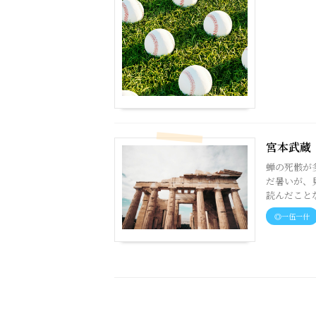
宮本武蔵
蝉の死骸が
だ暑いが、
読んだことな
◎一伍一什