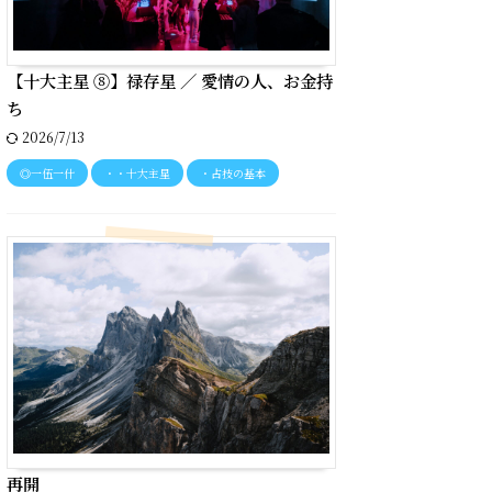
【十大主星 ⑧】禄存星 ／ 愛情の人、お金持
ち
2026/7/13
◎一伍一什
・・十大主星
・占技の基本
再開