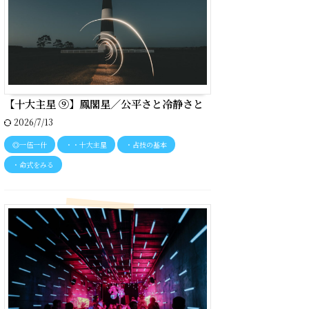
【十大主星 ⑨】鳳閣星／公平さと冷静さと
2026/7/13
◎一伍一什
・・十大主星
・占技の基本
・命式をみる