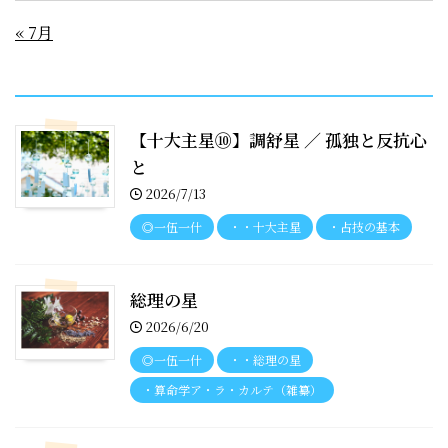
« 7月
recent entries
【十大主星⑩】調舒星 ／ 孤独と反抗心
と
2026/7/13
◎一伍一什
・・十大主星
・占技の基本
総理の星
2026/6/20
◎一伍一什
・・総理の星
・算命学ア・ラ・カルテ（雑纂）