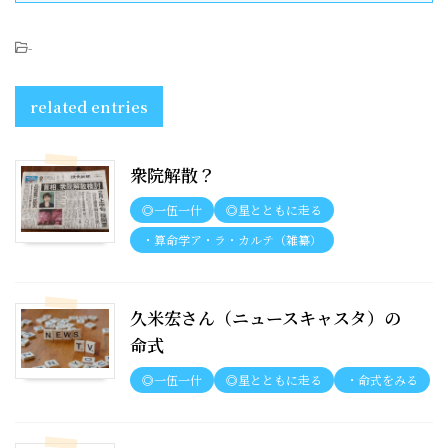
-
related entries
衆院解散？
◎一伍一什
◎星とともに走る
・算命学ア・ラ・カルテ（雑纂）
久米宏さん（ニュースキャスタ）の
命式
◎一伍一什
◎星とともに走る
・命式をみる