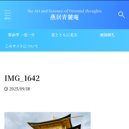
the Art and Science of Oriental thoughts
燕居青麓庵
算命学 一伍一什
星とともに走る
廻国順礼
このサイトについて
IMG_1642
2025/09/18