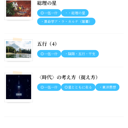
総理の星
◎一伍一什
・・総理の星
・算命学ア・ラ・カルテ（雑纂）
五行（4）
◎一伍一什
・陰陽・五行・干支
〈時代〉の考え方（捉え方）
◎一伍一什
◎星とともに走る
・東洋思想