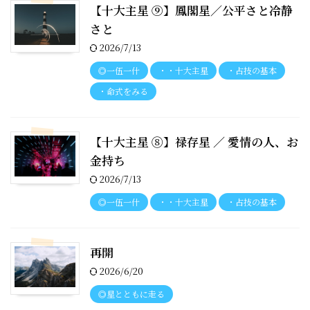
【十大主星 ⑨】鳳閣星／公平さと冷静
さと
2026/7/13
◎一伍一什
・・十大主星
・占技の基本
・命式をみる
【十大主星 ⑧】禄存星 ／ 愛情の人、お
金持ち
2026/7/13
◎一伍一什
・・十大主星
・占技の基本
再開
2026/6/20
◎星とともに走る