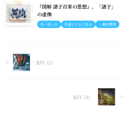
『図解 諸子百家の思想』、「諸子」
の虚像
◎一伍一什
◎星とともに走る
・東洋思想
五行（2）
五行（3）