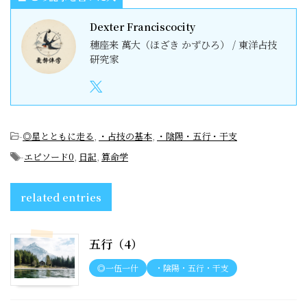
Dexter Franciscocity
穗座来 萬大（ほざき かずひろ） / 東洋占技
研究家
-
◎星とともに走る
,
・占技の基本
,
・陰陽・五行・干支
-
エピソード0
,
日記
,
算命学
related entries
五行（4）
◎一伍一什
・陰陽・五行・干支