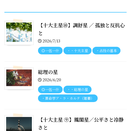
recent entries
【十大主星⑩】調舒星 ／ 孤独と反抗心
と
2026/7/13
◎一伍一什
・・十大主星
・占技の基本
総理の星
2026/6/20
◎一伍一什
・・総理の星
・算命学ア・ラ・カルテ（雑纂）
【十大主星 ⑨】鳳閣星／公平さと冷静
さと