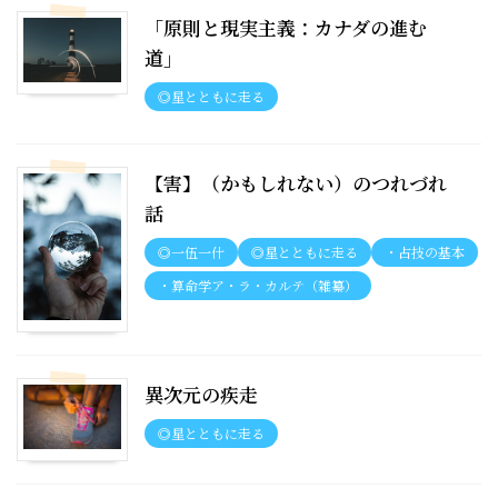
「原則と現実主義：カナダの進む
道」
◎星とともに走る
【害】（かもしれない）のつれづれ
話
◎一伍一什
◎星とともに走る
・占技の基本
・算命学ア・ラ・カルテ（雑纂）
異次元の疾走
◎星とともに走る