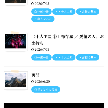
2026/7/13
◎一伍一什
・・十大主星
・占技の基本
・命式をみる
【十大主星 ⑧】禄存星 ／ 愛情の人、お
金持ち
2026/7/13
◎一伍一什
・・十大主星
・占技の基本
再開
2026/6/20
◎星とともに走る