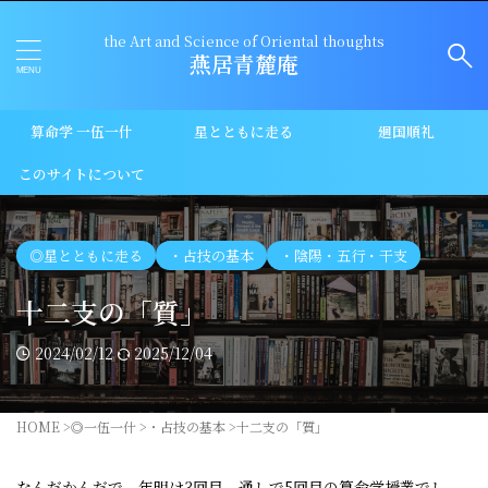
the Art and Science of Oriental thoughts
燕居青麓庵
算命学 一伍一什
星とともに走る
廻国順礼
このサイトについて
◎星とともに走る
・占技の基本
・陰陽・五行・干支
十二支の「質」
2024/02/12
2025/12/04
HOME
>
◎一伍一什
>
・占技の基本
>
十二支の「質」
なんだかんだで、年明け3回目、通しで5回目の算命学授業でし